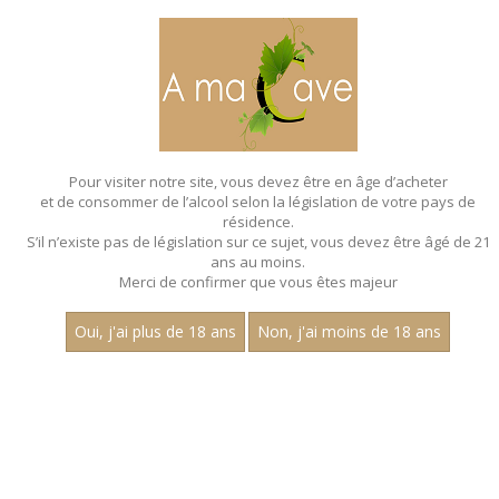
MENU
MON PANIER
Pour visiter notre site, vous devez être en âge d’acheter
et de consommer de l’alcool selon la législation de votre pays de
Accueil
- Aop saint romain
résidence.
S’il n’existe pas de législation sur ce sujet, vous devez être âgé de 21
BAG IN BOX - AOP SAINT ROMAIN
ans au moins.
Merci de confirmer que vous êtes majeur
Prix
Oui, j'ai plus de 18 ans
Non, j'ai moins de 18 ans
1
15