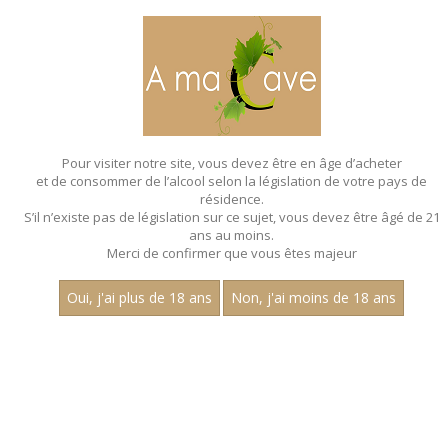
MENU
MON PANIER
Pour visiter notre site, vous devez être en âge d’acheter
et de consommer de l’alcool selon la législation de votre pays de
Accueil
- Aop saint romain - Pinot noir - Bag in box de 3 litres
résidence.
S’il n’existe pas de législation sur ce sujet, vous devez être âgé de 21
BAG IN BOX - AOP SAINT
ans au moins.
ROMAIN - PINOT NOIR - BAG IN BOX DE
Merci de confirmer que vous êtes majeur
3 LITRES
Oui, j'ai plus de 18 ans
Non, j'ai moins de 18 ans
Nom
1
30