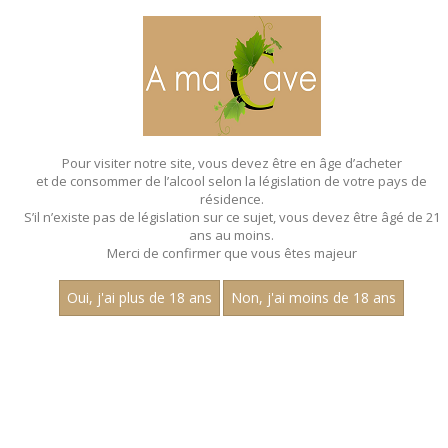
MENU
MON PANIER
Pour visiter notre site, vous devez être en âge d’acheter
et de consommer de l’alcool selon la législation de votre pays de
Accueil
- Charousset - Multi cepage
résidence.
S’il n’existe pas de législation sur ce sujet, vous devez être âgé de 21
BAG IN BOX - CHAROUSSET - MULTI
ans au moins.
CEPAGE
Merci de confirmer que vous êtes majeur
Oui, j'ai plus de 18 ans
Non, j'ai moins de 18 ans
Nom
1
15