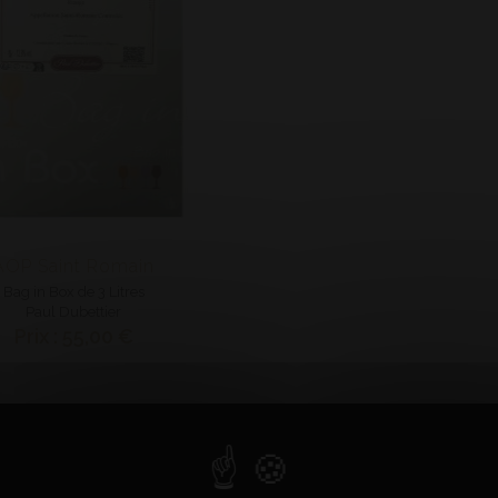
AOP Saint Romain
Bag in Box de 3 Litres
Paul Dubettier
Prix : 55,00 €