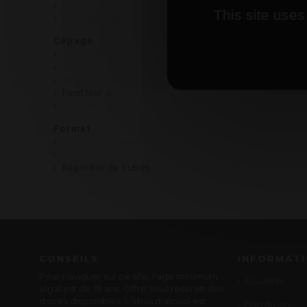
Joly Père et Fils
This site uses
Paul Dubettier
Cépage
Chardonnay
Grenache
Multi-Cépage
Pinot Noir
Pinot Noir, Gamay
Format
Bag in Box 10 Litres
Bag in Box 5 Litres
Bag in Box de 3 Litres
CONSEILS
INFORMAT
Pour naviguer sur ce site, l'age minimum
Actualités
légal est de 18 ans. Offre sous réserve des
stocks disponibles. L'abus d'alcool est
Plan du site