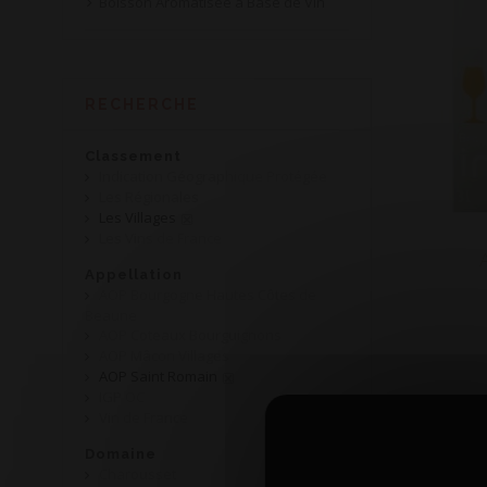
Boisson Aromatisée à Base de Vin
RECHERCHE
Classement
Indication Géographique Protégée
Les Régionales
Les Villages
Les Vins de France
Appellation
AOP Bourgogne Hautes Côtes de
Beaune
AOP Coteaux Bourguignons
AOP Mâcon Villages
AOP Saint Romain
IGP OC
Vin de France
Domaine
Charousset