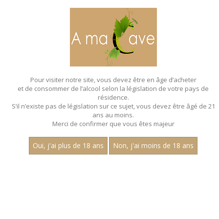
MENU
MON PANIER
Pour visiter notre site, vous devez être en âge d’acheter
et de consommer de l’alcool selon la législation de votre pays de
Accueil
- Les villages - Aop saint romain - Pinot noir - Bag in box
de 3 litres
résidence.
S’il n’existe pas de législation sur ce sujet, vous devez être âgé de 21
BAG IN BOX - LES VILLAGES - AOP
ans au moins.
Merci de confirmer que vous êtes majeur
SAINT ROMAIN - PINOT NOIR - BAG IN
BOX DE 3 LITRES
Oui, j'ai plus de 18 ans
Non, j'ai moins de 18 ans
Nom
1
30