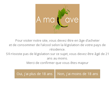
MENU
MON PANIER
Pour visiter notre site, vous devez être en âge d’acheter
et de consommer de l’alcool selon la législation de votre pays de
Accueil
- Les villages - Bag in box de 3 litres
résidence.
S’il n’existe pas de législation sur ce sujet, vous devez être âgé de 21
BAG IN BOX - LES VILLAGES - BAG IN
ans au moins.
BOX DE 3 LITRES
Merci de confirmer que vous êtes majeur
Oui, j'ai plus de 18 ans
Non, j'ai moins de 18 ans
Nom
1
30