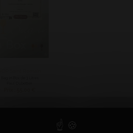
AOP Saint Romain
Bag in Box de 3 Litres
Paul Dubettier
Prix : 55,00 €