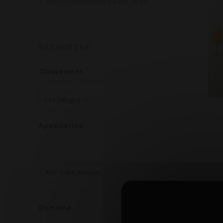
Boisson Aromatisée à Base de Vin
RECHERCHE
Classement
Indication Géographique Protégée
Les Régionales
Les Villages
Les Vins de France
Appellation
AOP Bourgogne Hautes Côtes de
Beaune
AOP Coteaux Bourguignons
AOP Mâcon Villages
AOP Saint Romain
IGP OC
Vin de France
Domaine
Charousset