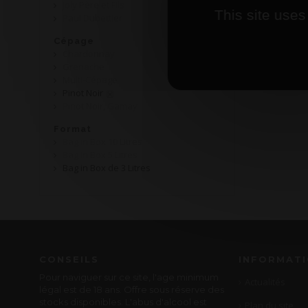
Joly Père et Fils
This site uses
Paul Dubettier
Cépage
Chardonnay
Grenache
Multi-Cépage
Pinot Noir
Pinot Noir, Gamay
Format
Bag in Box 10 Litres
Bag in Box 5 Litres
Bag in Box de 3 Litres
CONSEILS
INFORMAT
Pour naviguer sur ce site, l'age minimum
Actualités
légal est de 18 ans. Offre sous réserve des
stocks disponibles. L'abus d'alcool est
Plan du site