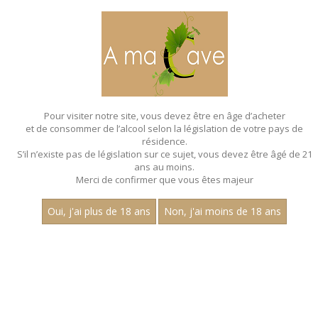
MENU
MON PANIER
Pour visiter notre site, vous devez être en âge d’acheter
et de consommer de l’alcool selon la législation de votre pays de
Accueil
- Pinot noir - Bag in box de 3 litres
résidence.
S’il n’existe pas de législation sur ce sujet, vous devez être âgé de 21
BAG IN BOX - PINOT NOIR - BAG IN BOX
ans au moins.
DE 3 LITRES
Merci de confirmer que vous êtes majeur
Oui, j'ai plus de 18 ans
Non, j'ai moins de 18 ans
Nom
1
30