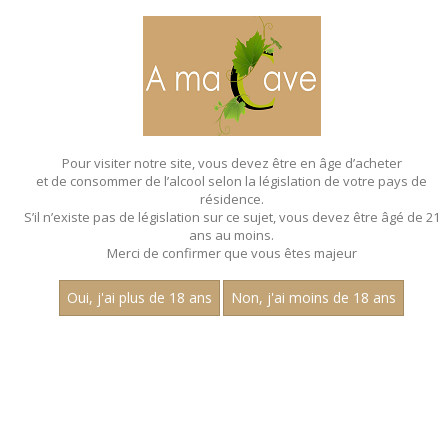
MENU
MON PANIER
Pour visiter notre site, vous devez être en âge d’acheter
et de consommer de l’alcool selon la législation de votre pays de
Accueil
- Aop mercurey - Chardonnay
résidence.
S’il n’existe pas de législation sur ce sujet, vous devez être âgé de 21
MAGNUMS - AOP
ans au moins.
MERCUREY - CHARDONNAY
Merci de confirmer que vous êtes majeur
Toutes nos références de magnums.
Oui, j'ai plus de 18 ans
Non, j'ai moins de 18 ans
Nom
1
15