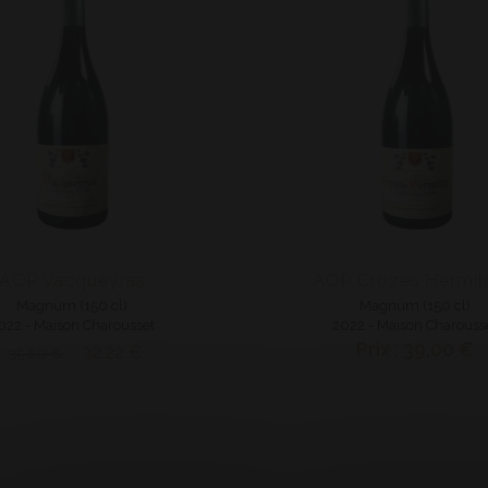
AOP Vacqueyras
AOP Crozes Hermit
Magnum (150 cl)
Magnum (150 cl)
022 - Maison Charousset
2022 - Maison Charouss
Prix : 39,00 €
32,22 €
35,80 €