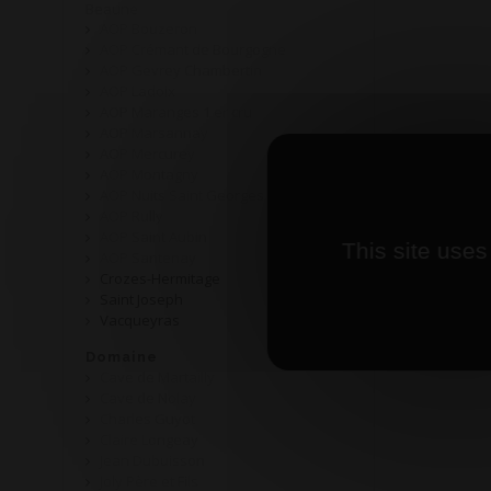
Beaune
AOP Bouzeron
AOP Crémant de Bourgogne
AOP Gevrey Chambertin
AOP Ladoix
AOP Maranges 1 er cru
AOP Marsannay
AOP Mercurey
AOP Montagny
AOP Nuits Saint Georges
AOP Rully
AOP Saint Aubin
This site uses
AOP Santenay
Crozes-Hermitage
Saint Joseph
Vacqueyras
Domaine
Cave de Martailly
Cave de Nolay
Charles Guyot
Claire Longeay
Jean Dubuisson
Joly Père et Fils