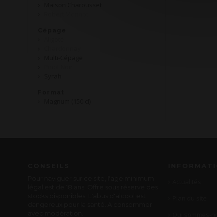
Maison Charousset
Robert Monnot
Cépage
Aligoté
Chardonnay
Multi-Cépage
Pinot Noir
Syrah
Format
Magnum (150 cl)
CONSEILS
INFORMAT
Pour naviguer sur ce site, l'age minimum
Actualités
légal est de 18 ans. Offre sous réserve des
stocks disponibles. L'abus d'alcool est
Plan du site
dangereux pour la santé. A consommer
avec modération.
Qui sommes-no