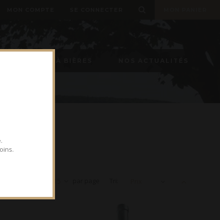
MON COMPTE
SE CONNECTER
MON PANIER
TIREUSE À BIÈRES
NOS ACTUALITÉS
.
oins.
Voir
15
par page
Tri:
Prix