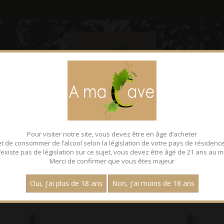
CONTACT
FACEBOOK
Pour visiter notre site, vous devez être en âge d’acheter
UMS - LES AOP
et de consommer de l’alcool selon la législation de votre pays de résidence
 n’existe pas de législation sur ce sujet, vous devez être âgé de 21 ans au m
Merci de confirmer que vous êtes majeur
références de magnums.
Oui, j'ai plus de 18 ans
Non, j'ai moins de 18 ans
Page :
1