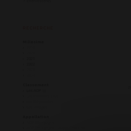
Effervescents
RECHERCHE
Millesime
2019
2020
2021
2022
2023
2024
Classement
2
Les AOP
Les Premiers Crus
Les Régionales
Les Villages
Appellation
AOP Bourgogne
AOP Bourgogne Hautes Côtes de