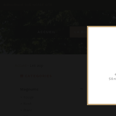
BIENVENUE SUR NOTRE SITE
ACCUEIL
LA BOUTIQUE
Accueil
- Les aop
MAGN
CATEGORIES
S’il
Toutes nos 
Magnums
Rouge
Rosé
Blanc