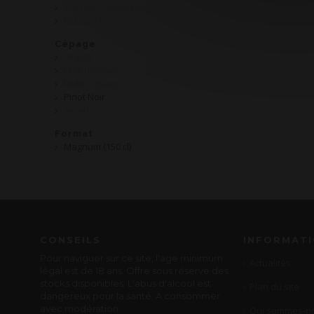
Maison Charousset
Robert Monnot
Cépage
Aligoté
Chardonnay
Multi-Cépage
Pinot Noir
Syrah
Format
Magnum (150 cl)
CONSEILS
INFORMAT
Pour naviguer sur ce site, l'age minimum
Actualités
légal est de 18 ans. Offre sous réserve des
stocks disponibles. L'abus d'alcool est
Plan du site
dangereux pour la santé. A consommer
avec modération.
Qui sommes-no