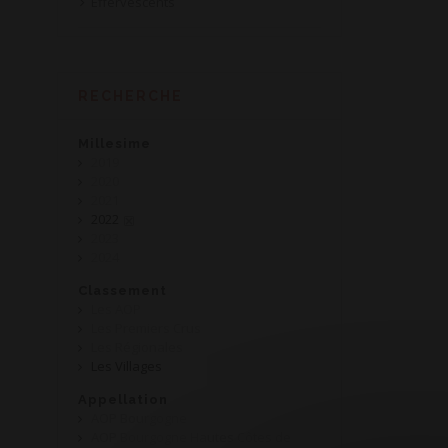
Effervescents
RECHERCHE
Millesime
2019
2020
2021
2022
2023
2024
Classement
Les AOP
Les Premiers Crus
Les Régionales
Les Villages
Appellation
AOP Bourgogne
AOP Bourgogne Hautes Côtes de