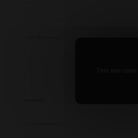
Beaune
AOP Bouzeron
AOP Crémant de Bourgogne
AOP Gevrey Chambertin
AOP Ladoix
AOP Maranges 1 er cru
AOP Marsannay
AOP Mercurey
AOP Montagny
AOP Nuits Saint Georges
AOP Rully
AOP Saint Aubin
This site uses
AOP Santenay
Crozes-Hermitage
Saint Joseph
Vacqueyras
Domaine
Cave de Martailly
Cave de Nolay
Charles Guyot
Claire Longeay
Jean Dubuisson
Joly Père et Fils