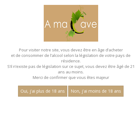
MENU
MON PANIER
Pour visiter notre site, vous devez être en âge d’acheter
et de consommer de l’alcool selon la législation de votre pays de
Accueil
- Millesime 2022 - Aop marsannay - Claire
longeay - Pinot noir
résidence.
S’il n’existe pas de législation sur ce sujet, vous devez être âgé de 21
MAGNUMS - MILLESIME 2022 - AOP
ans au moins.
Merci de confirmer que vous êtes majeur
MARSANNAY - CLAIRE
LONGEAY - PINOT NOIR
Oui, j'ai plus de 18 ans
Non, j'ai moins de 18 ans
Toutes nos références de magnums.
Nom
1
15