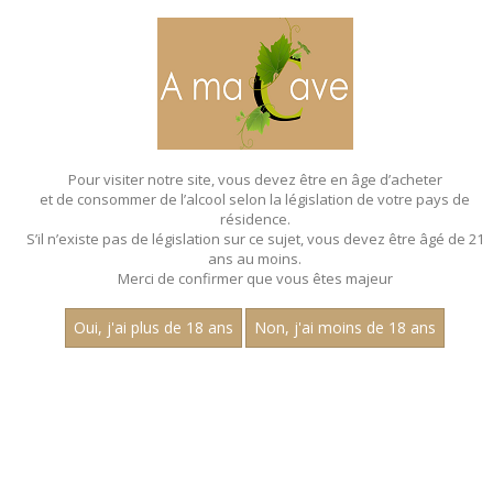
MENU
MON PANIER
Pour visiter notre site, vous devez être en âge d’acheter
et de consommer de l’alcool selon la législation de votre pays de
Accueil
- Millesime 2022 - Aop mercurey - Jean dubuisson
résidence.
S’il n’existe pas de législation sur ce sujet, vous devez être âgé de 21
MAGNUMS - MILLESIME 2022 - AOP
ans au moins.
MERCUREY - JEAN DUBUISSON
Merci de confirmer que vous êtes majeur
Toutes nos références de magnums.
Oui, j'ai plus de 18 ans
Non, j'ai moins de 18 ans
Nom
1
30