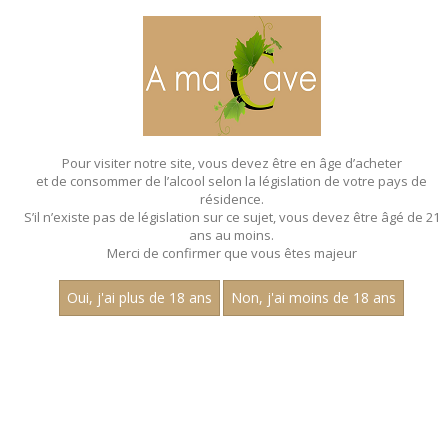
MENU
MON PANIER
Pour visiter notre site, vous devez être en âge d’acheter
et de consommer de l’alcool selon la législation de votre pays de
Accueil
- Millesime 2022 - Jean dubuisson
résidence.
S’il n’existe pas de législation sur ce sujet, vous devez être âgé de 21
MAGNUMS - MILLESIME 2022 - JEAN
ans au moins.
DUBUISSON
Merci de confirmer que vous êtes majeur
Toutes nos références de magnums.
Oui, j'ai plus de 18 ans
Non, j'ai moins de 18 ans
Nom
1
30