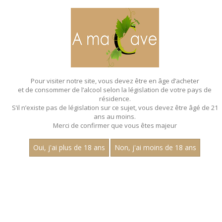
MENU
MON PANIER
Pour visiter notre site, vous devez être en âge d’acheter
et de consommer de l’alcool selon la législation de votre pays de
Accueil
- Millesime 2022 - Jean dubuisson
résidence.
S’il n’existe pas de législation sur ce sujet, vous devez être âgé de 21
MAGNUMS - MILLESIME 2022 - JEAN
ans au moins.
DUBUISSON
Merci de confirmer que vous êtes majeur
Toutes nos références de magnums.
Oui, j'ai plus de 18 ans
Non, j'ai moins de 18 ans
Nom
1
30