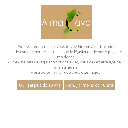
MENU
MON PANIER
Pour visiter notre site, vous devez être en âge d’acheter
et de consommer de l’alcool selon la législation de votre pays de
Accueil
- Millesime 2023 - Les villages
résidence.
S’il n’existe pas de législation sur ce sujet, vous devez être âgé de 21
MAGNUMS - MILLESIME 2023 - LES
ans au moins.
VILLAGES
Merci de confirmer que vous êtes majeur
Toutes nos références de magnums.
Oui, j'ai plus de 18 ans
Non, j'ai moins de 18 ans
Nom
1
15