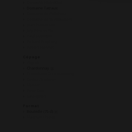
Domaine Henri Klee
Domaine Tatraux
Domaine de Pellehaut
Domaine de la Villaudière
Jean Dubuisson
Joly Père et Fils
Paul Dubettier
Richard Freyberg
Robert Monnot
Cépage
Aligoté
Chardonnay
Colombard,Gros manseng
Gewurztraminer
Muscat
Pinot Gris
Sauvignon
Format
Bouteille (75 cl)
Magnum (150 cl)