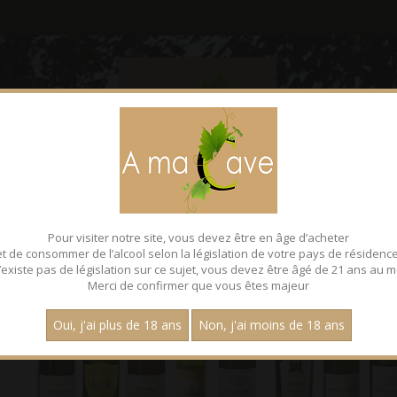
CONTACT
FACEBOOK
Pour visiter notre site, vous devez être en âge d’acheter
et de consommer de l’alcool selon la législation de votre pays de résidence
 n’existe pas de législation sur ce sujet, vous devez être âgé de 21 ans au m
Merci de confirmer que vous êtes majeur
Oui, j'ai plus de 18 ans
Non, j'ai moins de 18 ans