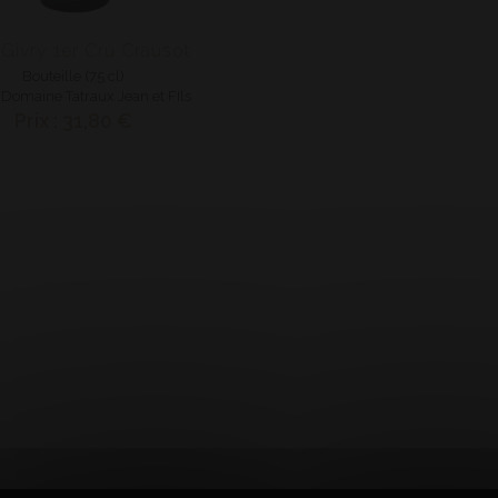
Givry 1er Cru Crausot
Bouteille (75 cl)
 Domaine Tatraux Jean et FIls
Prix : 31,80 €