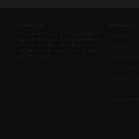
CONSEILS
INFORMAT
Pour naviguer sur ce site, l'age minimum
Actualités
légal est de 18 ans. Offre sous réserve des
stocks disponibles. L'abus d'alcool est
Plan du site
dangereux pour la santé. A consommer
avec modération.
Qui sommes-no
Nous contacter
Où nous trouve
CGV
Mentions légal