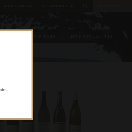
MON COMPTE
SE CONNECTER
MON PANIER
TIREUSE À BIÈRES
NOS ACTUALITÉS
.
oins.