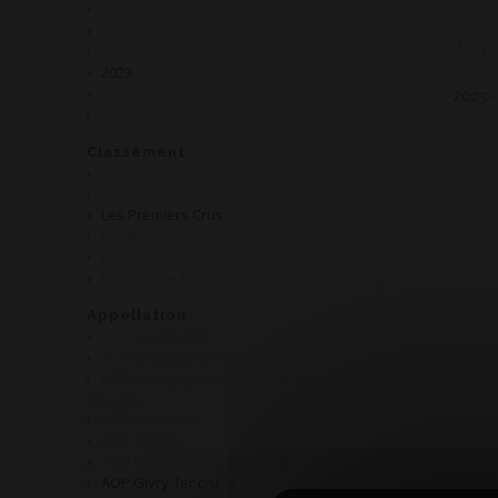
2020
2021
AOP 
2022
2023
2024
2023 -
2025
Classement
Indication Géographique Protégée
Les AOP
Les Premiers Crus
Les Régionales
Les Villages
Les Vins de France
Appellation
AOP Bourgogne
AOP Bourgogne Aligoté
AOP Bourgogne Hautes Côtes de
Beaune
AOP Bouzeron
AOP Chablis
AOP Coteaux Bourguignons
AOP Givry 1er cru