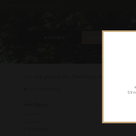
BIENVENUE SUR NOTRE SITE
ACCUEIL
LA BOUTIQUE
Accueil
- Aop givry 1er cru - Chardonnay - Bouteille 75 cl
CATEGORIES
S’il
Vins Blancs
Alsace
Auxois
Maconnais