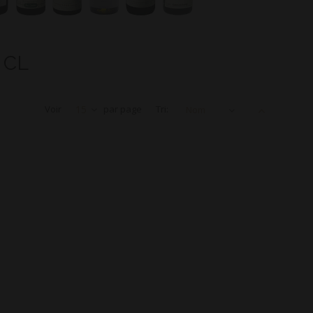
 CL
Voir
15
par page
Tri:
Nom