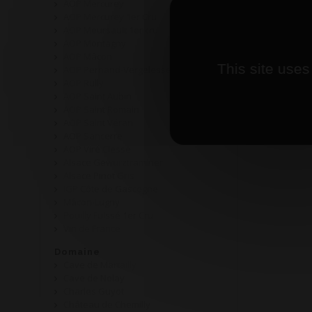
AOP Mercurey
AOP Mercurey 1er Cru
AOP Meursault 1er cru
AOP Montagny
AOP Mâcon
This site uses
AOP Pernand-Vergelesses
AOP Rully
AOP Saint Aubin
AOP Saint Romain
AOP Saint Véran
AOP Sancerre
AOP Viré Clessé
Alsace Gewurztraminer
Alsace Pinot Gris
IGP Côte de Gascogne
Mâcon-Lugny
Pouilly Fuissé 1er Cru
Vin de France
Domaine
Cave de Martailly
Cave de Nolay
Charles Guyot
Château de Chemilly