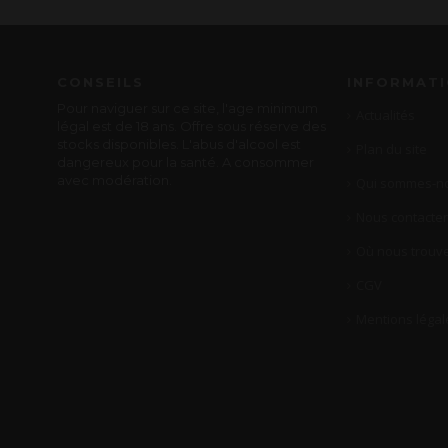
CONSEILS
INFORMAT
Pour naviguer sur ce site, l'age minimum
Actualités
légal est de 18 ans. Offre sous réserve des
stocks disponibles. L'abus d'alcool est
Plan du site
dangereux pour la santé. A consommer
avec modération.
Qui sommes-no
Nous contacter
Où nous trouve
CGV
Mentions légal