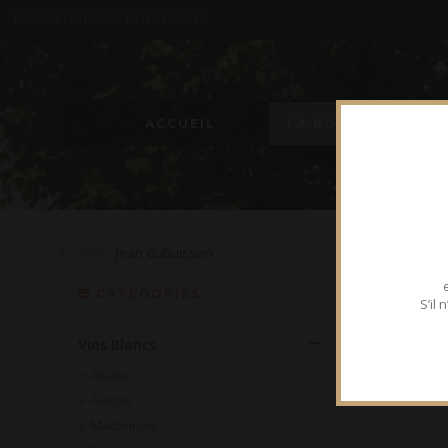
BIENVENUE SUR NOTRE SITE
ACCUEIL
LA BOUTIQUE
Accueil
- Jean dubuisson
CATEGORIES
S’il
Vins Blancs
Alsace
Auxois
Maconnais