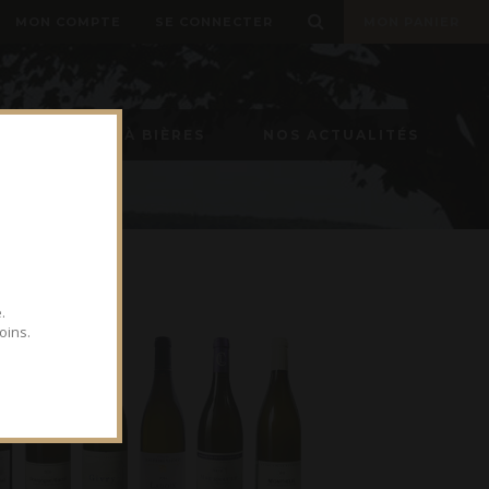
MON COMPTE
SE CONNECTER
MON PANIER
TIREUSE À BIÈRES
NOS ACTUALITÉS
.
oins.