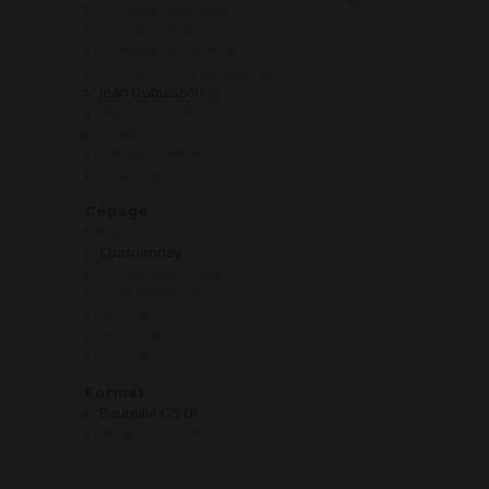
Domaine Henri Klee
Domaine Tatraux
Domaine de Pellehaut
Domaine de la Villaudière
Jean Dubuisson
Joly Père et Fils
Paul Dubettier
Richard Freyberg
Robert Monnot
Cépage
Aligoté
Chardonnay
Colombard,Gros manseng
Gewurztraminer
Muscat
Pinot Gris
Sauvignon
Format
Bouteille (75 cl)
Magnum (150 cl)