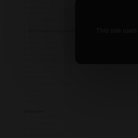
AOP Mercurey
AOP Mercurey 1er Cru
AOP Meursault 1er cru
AOP Montagny
AOP Mâcon
This site uses
AOP Pernand-Vergelesses
AOP Rully
AOP Saint Aubin
AOP Saint Romain
AOP Saint Véran
AOP Sancerre
AOP Viré Clessé
Alsace Gewurztraminer
Alsace Pinot Gris
IGP Côte de Gascogne
Mâcon-Lugny
Pouilly Fuissé 1er Cru
Vin de France
Domaine
Cave de Martailly
Cave de Nolay
Charles Guyot
Château de Chemilly