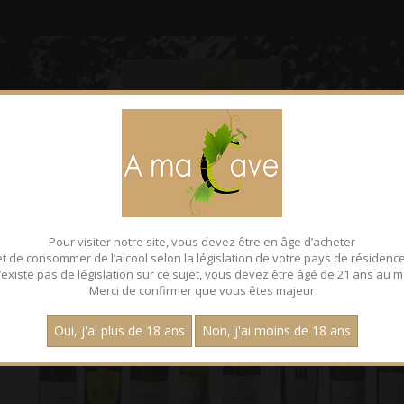
CONTACT
FACEBOOK
Pour visiter notre site, vous devez être en âge d’acheter
et de consommer de l’alcool selon la législation de votre pays de résidence
 n’existe pas de législation sur ce sujet, vous devez être âgé de 21 ans au m
Merci de confirmer que vous êtes majeur
Oui, j'ai plus de 18 ans
Non, j'ai moins de 18 ans