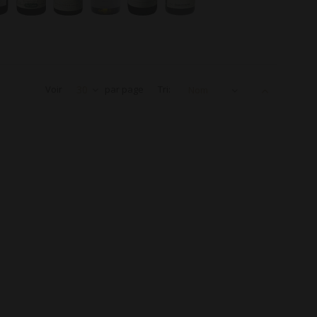
Voir
30
par page
Tri:
Nom