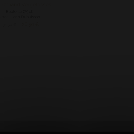
Pernand Vergelesses
Bouteille (75 cl)
2022 - Jean Dubuisson
26,50 €
31,50 €