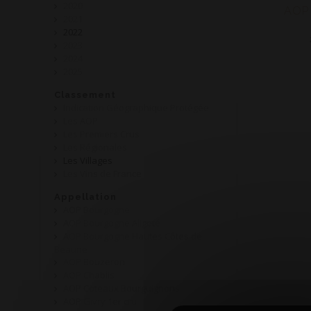
2020
AOP 
2021
2022
2023
2024
2025
Classement
Indication Géographique Protégée
Les AOP
Les Premiers Crus
Les Régionales
Les Villages
Les Vins de France
Appellation
AOP Bourgogne
AOP Bourgogne Aligoté
AOP Bourgogne Hautes Côtes de
Beaune
AOP Bouzeron
AOP Chablis
AOP Coteaux Bourguignons
AOP Givry 1er cru