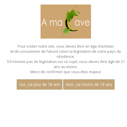
MENU
MON PANIER
Pour visiter notre site, vous devez être en âge d’acheter
et de consommer de l’alcool selon la législation de votre pays de
Accueil
- Millesime 2022 - Les villages - Aop pommard - Robert
monnot
résidence.
S’il n’existe pas de législation sur ce sujet, vous devez être âgé de 21
ans au moins.
Merci de confirmer que vous êtes majeur
Oui, j'ai plus de 18 ans
Non, j'ai moins de 18 ans
VINS ROUGES - MILLESIME 2022 - LES
VILLAGES - AOP POMMARD - ROBERT
MONNOT