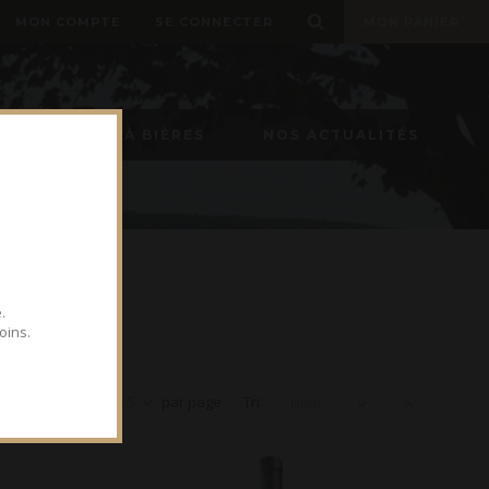
MON COMPTE
SE CONNECTER
MON PANIER
TIREUSE À BIÈRES
NOS ACTUALITÉS
.
oins.
Voir
15
par page
Tri:
Nom