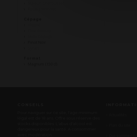
Maison Charousset
Robert Monnot
Cépage
Aligoté
Chardonnay
Multi-Cépage
Pinot Noir
Syrah
Format
Magnum (150 cl)
CONSEILS
INFORMAT
Pour naviguer sur ce site, l'age minimum
Actualités
légal est de 18 ans. Offre sous réserve des
stocks disponibles. L'abus d'alcool est
Plan du site
dangereux pour la santé. A consommer
avec modération.
Qui sommes-no