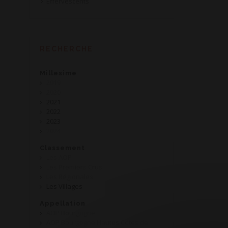
Effervescents
RECHERCHE
Millesime
2019
2020
2021
2022
2023
2024
Classement
Les AOP
Les Premiers Crus
Les Régionales
Les Villages
Appellation
AOP Bourgogne
AOP Bourgogne Hautes Côtes de