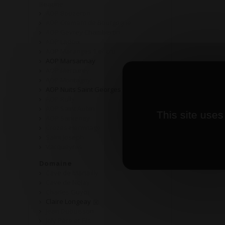
Beaune
AOP Bouzeron
AOP Crémant de Bourgogne
AOP Gevrey Chambertin
AOP Ladoix
AOP Maranges 1 er cru
AOP Marsannay
AOP Mercurey
AOP Montagny
AOP Nuits Saint Georges
AOP Rully
AOP Saint Aubin
This site uses
AOP Santenay
Crozes-Hermitage
Saint Joseph
Vacqueyras
Domaine
Cave de Martailly
Cave de Nolay
Charles Guyot
Claire Longeay
Jean Dubuisson
Joly Père et Fils