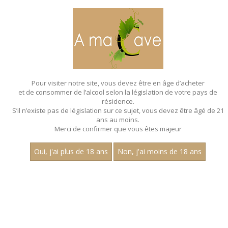
MENU
MON PANIER
Pour visiter notre site, vous devez être en âge d’acheter
et de consommer de l’alcool selon la législation de votre pays de
Accueil
résidence.
S’il n’existe pas de législation sur ce sujet, vous devez être âgé de 21
BAG IN BOX
ans au moins.
Merci de confirmer que vous êtes majeur
Nom
Oui, j'ai plus de 18 ans
Non, j'ai moins de 18 ans
«
1
2
»
15