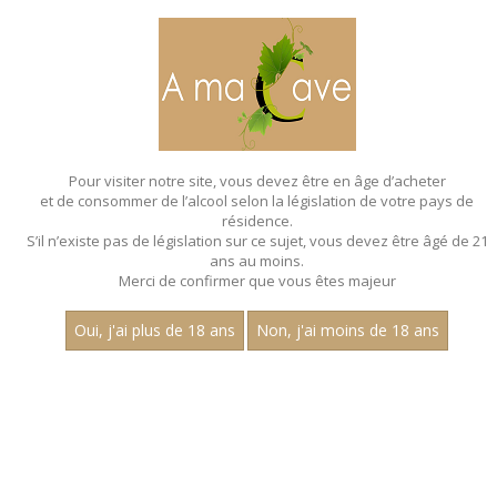
MENU
MON PANIER
Pour visiter notre site, vous devez être en âge d’acheter
et de consommer de l’alcool selon la législation de votre pays de
Accueil
résidence.
S’il n’existe pas de législation sur ce sujet, vous devez être âgé de 21
MACONNAIS
ans au moins.
Merci de confirmer que vous êtes majeur
Le maconnais se situe entre le l......
Oui, j'ai plus de 18 ans
Non, j'ai moins de 18 ans
Nom
1
15