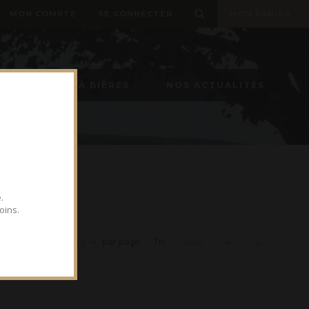
MON COMPTE
SE CONNECTER
MON PANIER
TIREUSE À BIÈRES
NOS ACTUALITÉS
.
oins.
Voir
15
par page
Tri:
Nom