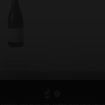
AOP Irancy
Bouteille (75 cl)
2023 - Paul Dubettier
Prix : 18,50 €
 cookies and gives you control over what you w