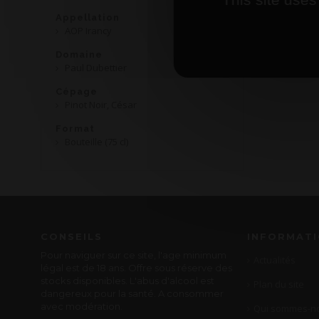
Appellation
AOP Irancy
Domaine
Paul Dubettier
Cépage
Pinot Noir, César
Format
Bouteille (75 cl)
CONSEILS
INFORMAT
Pour naviguer sur ce site, l'age minimum
Actualités
légal est de 18 ans. Offre sous réserve des
stocks disponibles. L'abus d'alcool est
Plan du site
dangereux pour la santé. A consommer
avec modération.
Qui sommes-no