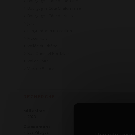
Bourgogne Côte de Beaune
Bourgogne Côte Chalonnaise
Bourgogne Côte de Nuits
Jura
Languedoc et Roussillon
Maconnais
Vallée du Rhône
Sud Ouest et Bordelais
Val de Loire
Vins de France
RECHERCHE
Millesime
2023
Classement
Les Villages
This site uses