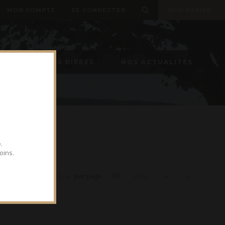
MON COMPTE
SE CONNECTER
MON PANIER
TIREUSE À BIÈRES
NOS ACTUALITÉS
.
oins.
Voir
15
par page
Tri:
Nom