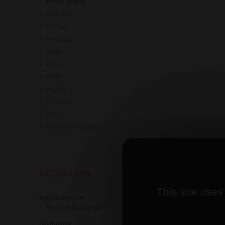
Fines-Marcs
Whiskies
Crèmes
Armagnac
Rhum
Gins
Punch
Vodka
Calvados
Porto
F
Pastis et Anisette
RECHERCHE
This site uses
Appellation
Marc de Bourgogne
Domaine