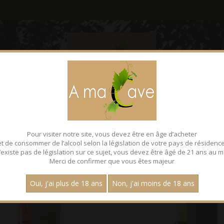
CONTACT
FACEBOOK
Pour visiter notre site, vous devez être en âge d’acheter
S-MARCS
et de consommer de l’alcool selon la législation de votre pays de résidence
 n’existe pas de législation sur ce sujet, vous devez être âgé de 21 ans au m
Merci de confirmer que vous êtes majeur
Page :
1
Oui, j'ai plus de 18 ans
Non, j'ai moins de 18 ans