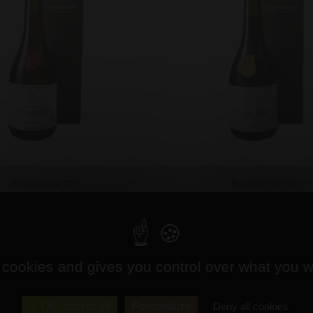
ine de Bourgogne
Marc de Bourgog
Bouteille de 70cl
Bouteille de 70cl
Jacoulot
7 Ans - Jacoulot
Prix : 65,50 €
Prix : 60,00 €
 cookies and gives you control over what you w
OK, accept all
Personalize
Deny all cookies