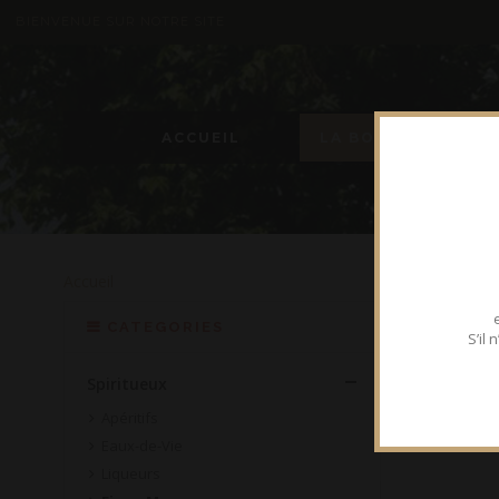
BIENVENUE SUR NOTRE SITE
ACCUEIL
LA BOUTIQUE
Accueil
FINE
CATEGORIES
S’il
Spiritueux
Apéritifs
Eaux-de-Vie
Liqueurs