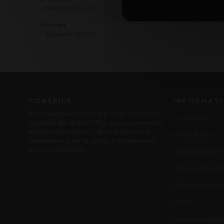
Maison Jacoulot
Format
Bouteille de 70cl
CONSEILS
INFORMAT
Pour naviguer sur ce site, l'age minimum
Actualités
légal est de 18 ans. Offre sous réserve des
stocks disponibles. L'abus d'alcool est
Plan du site
dangereux pour la santé. A consommer
avec modération.
Qui sommes-no
Nous contacter
Où nous trouve
CGV
Mentions légal