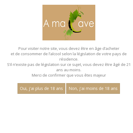
MENU
MON PANIER
Pour visiter notre site, vous devez être en âge d’acheter
et de consommer de l’alcool selon la législation de votre pays de
Accueil
résidence.
S’il n’existe pas de législation sur ce sujet, vous devez être âgé de 21
CALVADOS
ans au moins.
Merci de confirmer que vous êtes majeur
Aucun résultat trouvé.
Oui, j'ai plus de 18 ans
Non, j'ai moins de 18 ans
CATEGORIES
Spiritueux
Apéritifs
Eaux-de-Vie
Liqueurs