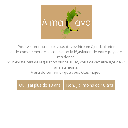
MENU
MON PANIER
Pour visiter notre site, vous devez être en âge d’acheter
et de consommer de l’alcool selon la législation de votre pays de
T
I
R
E
U
S
E
À
B
I
È
R
E
S
résidence.
LOCATION GRATUITE
S’il n’existe pas de législation sur ce sujet, vous devez être âgé de 21
pour vos évènements
ans au moins.
Merci de confirmer que vous êtes majeur
Oui, j'ai plus de 18 ans
Non, j'ai moins de 18 ans