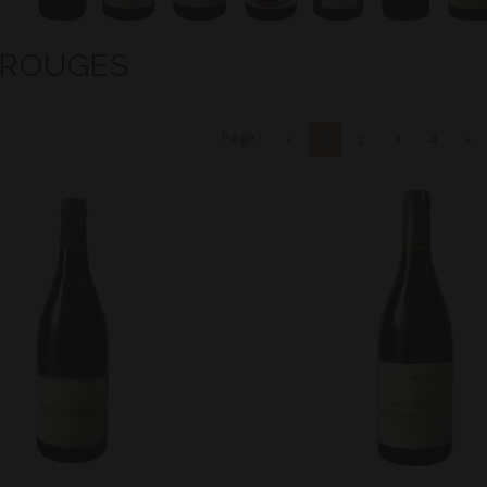
 ROUGES
Page :
«
1
2
3
4
»