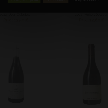
Bourgogne Pinot Noir
AOP Chénas HV
Bouteille (75 cl)
Bouteille (75 cl)
2022 - Jean Dubuisson
2022 - Hubert Descour
Prix : 13,50 €
Prix : 12,60 €