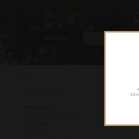
BIENVENUE SUR NOTRE SITE
ACCUEIL
LA BOUTIQUE
Accueil
CATEGORIES
S’il
Vins rouges
Bourgogne Côte d'Auxerre
Beaujolais
Bourgogne