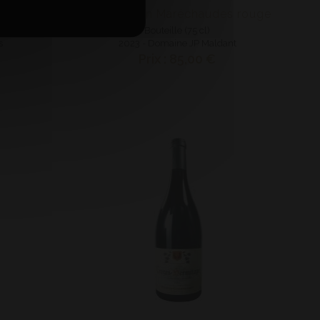
E
AOP Corton Maréchaudes rouge
Bouteille (75 cl)
s
2023 - Domaine JP Maldant
Prix : 85,00 €