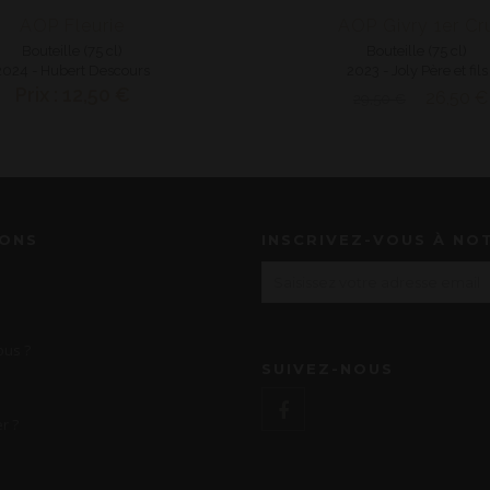
AOP Fleurie
AOP Givry 1er Cr
Bouteille (75 cl)
Bouteille (75 cl)
2024 - Hubert Descours
2023 - Joly Père et fils
Prix : 12,50 €
26,50 €
29,50 €
IONS
INSCRIVEZ-VOUS À NO
us ?
SUIVEZ-NOUS
r ?