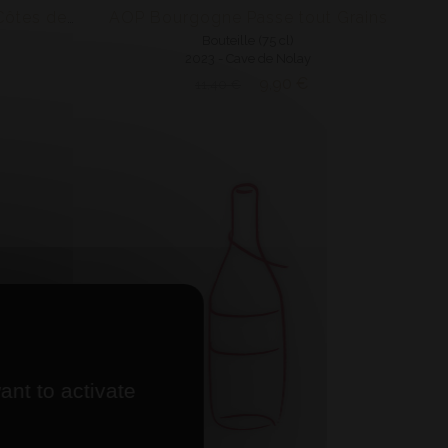
AOP Bourgogne Passe tout Grains
AOP Bourgogne Hautes-Côtes de Beaune
Bouteille (75 cl)
2023 - Cave de Nolay
9,90 €
11,40 €
ant to activate