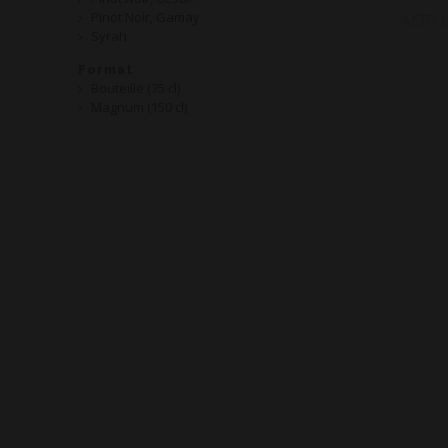
Pinot Noir, Gamay
AOP C
Syrah
Format
Bouteille (75 cl)
Magnum (150 cl)