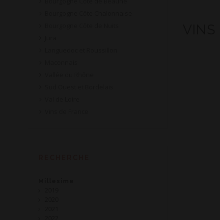
Bourgogne Côte de Beaune
Bourgogne Côte Chalonnaise
Bourgogne Côte de Nuits
VINS
Jura
Languedoc et Roussillon
Maconnais
Vallée du Rhône
Sud Ouest et Bordelais
Val de Loire
Vins de France
RECHERCHE
Millesime
2019
2020
2021
2022