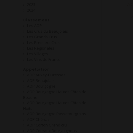
2023
AO
2024
2
Classement
Les AOP
Les Crus du Beaujolais
Les Grands Crus
Les Premiers Crus
Les Régionales
Les Villages
Les Vins de France
Appellation
AOP Auxey-Duresses
AOP Beaujolais
AOP Bourgogne
AOP Bourgogne Hautes Côtes de
Beaune
AOP Bourgogne Hautes Côtes de
Nuits
AOP Bourgogne Passetoutgrains
AOP Chénas
AOP Corton Grand cru
AOP Coteaux Bourguignons