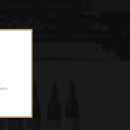
MON COMPTE
SE CONNECTER
MON PANIER
TIREUSE À BIÈRES
NOS ACTUALITÉS
.
oins.