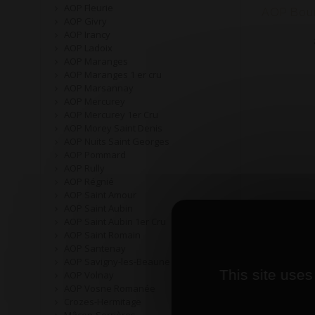
AOP Fleurie
AOP Givry
AOP Irancy
AOP Ladoix
AOP Maranges
AOP Maranges 1 er cru
AOP Marsannay
AOP Mercurey
AOP Mercurey 1er Cru
AOP Morey Saint Denis
AOP Nuits Saint Georges
AOP Pommard
AOP Rully
AOP Régnié
AOP Saint Amour
AOP Saint Aubin
AOP Saint Aubin 1er Cru
AOP Saint Romain
AOP Santenay
AOP Savigny-les-Beaune
This site uses
AOP Volnay
AOP Vosne Romanée
Crozes-Hermitage