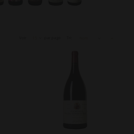
Voir
15
par page
Tri:
Nom