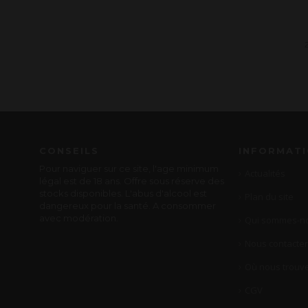
CONSEILS
INFORMAT
Pour naviguer sur ce site, l'age minimum
Actualités
légal est de 18 ans. Offre sous réserve des
stocks disponibles. L'abus d'alcool est
Plan du site
dangereux pour la santé. A consommer
avec modération.
Qui sommes-no
Nous contacter
Où nous trouve
CGV