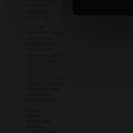
Mâcon-Serrières
Saint Joseph
AOP 
Vacqueyras
Vin de France
Domaine
Cave de Martailly
Cave de Nolay
Charles Guyot
Claire Longeay
Domaine J-P Maldant
Hubert Descours
Jean Dubuisson
Joly Père et Fils
Louis de Maizières
Maison Charousset
Morgan Truchetet
Paul Dubettier
Robert Monnot
Cépage
Gamay
Multi-Cépage
Pinot Noir
Pinot Noir, César