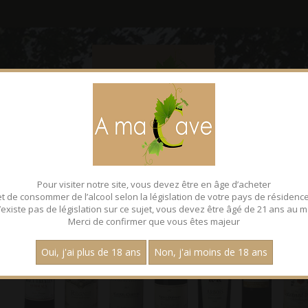
CONTACT
FACEBOOK
Pour visiter notre site, vous devez être en âge d’acheter
et de consommer de l’alcool selon la législation de votre pays de résidence
 n’existe pas de législation sur ce sujet, vous devez être âgé de 21 ans au m
Merci de confirmer que vous êtes majeur
Oui, j'ai plus de 18 ans
Non, j'ai moins de 18 ans