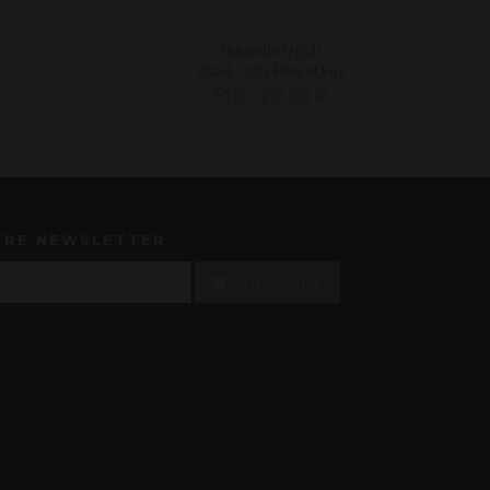
u
AOP Givry Rouge
Bouteille (75 cl)
2024 - Joly Père et Fils
Prix : 20,50 €
TRE NEWSLETTER
S'INSCRIRE