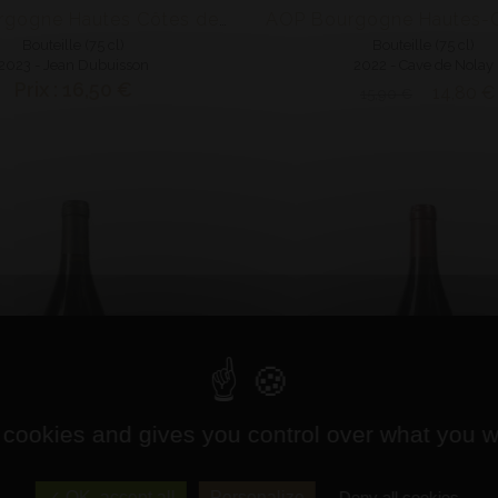
AOP Bourgogne Hautes Côtes de Nuits rouge
Bouteille (75 cl)
Bouteille (75 cl)
2023 - Jean Dubuisson
2022 - Cave de Nolay
Prix : 16,50 €
14,80 €
15,90 €
 cookies and gives you control over what you w
OK, accept all
Personalize
Deny all cookies