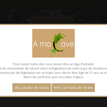
CONTACT
FACEBOOK
Pour visiter notre site, vous devez être en âge d’acheter
et de consommer de l’alcool selon la législation de votre pays de résidence
 n’existe pas de législation sur ce sujet, vous devez être âgé de 21 ans au m
Merci de confirmer que vous êtes majeur
Classement
Oui, j'ai plus de 18 ans
Non, j'ai moins de 18 ans
Domaine