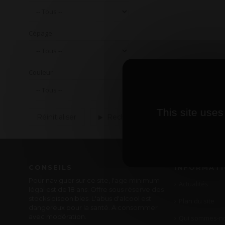
Cépage
Couleur
This site uses
Réinitialiser
Rechercher
CONSEILS
INFORMAT
Pour naviguer sur ce site, l'age minimum
Actualités
légal est de 18 ans. Offre sous réserve des
stocks disponibles. L'abus d'alcool est
Plan du site
dangereux pour la santé. A consommer
avec modération.
Qui sommes-no