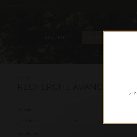
BIENVENUE SUR NOTRE SITE
ACCUEIL
LA BOUTIQUE
Accueil
RECHERCHE AVANCÉE
S’il
Millésime
Appellation