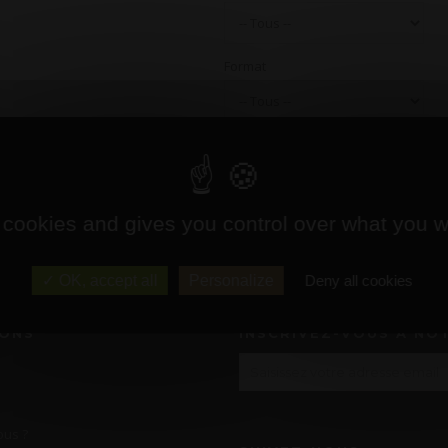
Format
Cuvée
 cookies and gives you control over what you w
OK, accept all
Personalize
Deny all cookies
IONS
INSCRIVEZ-VOUS À NO
us ?