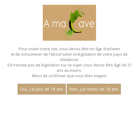
MENU
MON PANIER
Pour visiter notre site, vous devez être en âge d’acheter
et de consommer de l’alcool selon la législation de votre pays de
Accueil
résidence.
S’il n’existe pas de législation sur ce sujet, vous devez être âgé de 21
BAG IN BOX
ans au moins.
Merci de confirmer que vous êtes majeur
Nom
Oui, j'ai plus de 18 ans
Non, j'ai moins de 18 ans
«
1
2
»
15