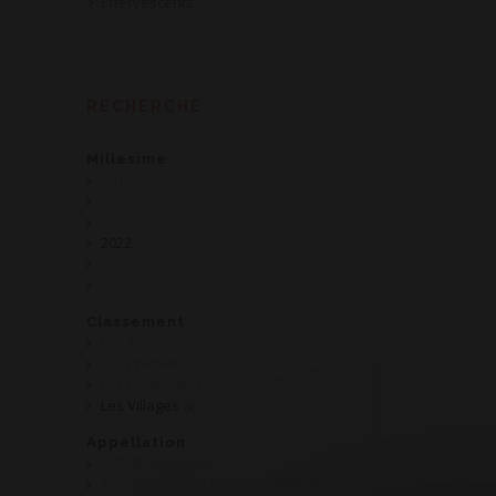
Effervescents
RECHERCHE
Millesime
2019
2020
2021
2022
2023
2024
Classement
Les AOP
Les Premiers Crus
Les Régionales
Les Villages
Appellation
AOP Bourgogne
AOP Bourgogne Hautes Côtes de