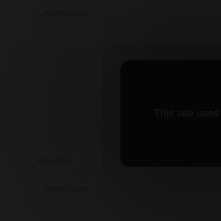
Beaune
AOP Bouzeron
AOP Crémant de Bourgogne
AOP Gevrey Chambertin
AOP Ladoix
AOP Maranges 1 er cru
AOP Marsannay
AOP Mercurey
AOP Montagny
AOP Nuits Saint Georges
AOP Rully
AOP Saint Aubin
This site uses
AOP Santenay
Crozes-Hermitage
Saint Joseph
Vacqueyras
Domaine
Cave de Martailly
Cave de Nolay
Charles Guyot
Claire Longeay
Jean Dubuisson
Joly Père et Fils