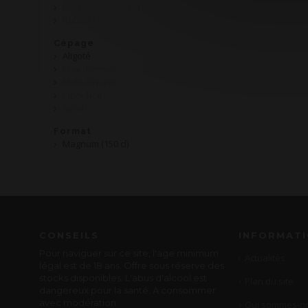
Maison Charousset
Robert Monnot
Cépage
Aligoté
Chardonnay
Multi-Cépage
Pinot Noir
Syrah
Format
Magnum (150 cl)
CONSEILS
INFORMAT
Pour naviguer sur ce site, l'age minimum
Actualités
légal est de 18 ans. Offre sous réserve des
stocks disponibles. L'abus d'alcool est
Plan du site
dangereux pour la santé. A consommer
avec modération.
Qui sommes-no