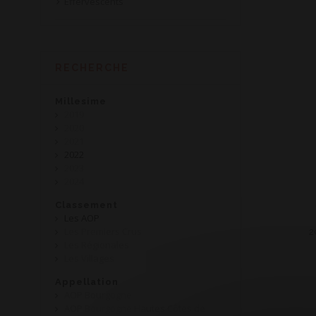
Effervescents
RECHERCHE
Millesime
2019
2020
2021
2022
2023
2024
Classement
Les AOP
Les Premiers Crus
2
Les Régionales
Les Villages
Appellation
AOP Bourgogne
AOP Bourgogne Hautes Côtes de