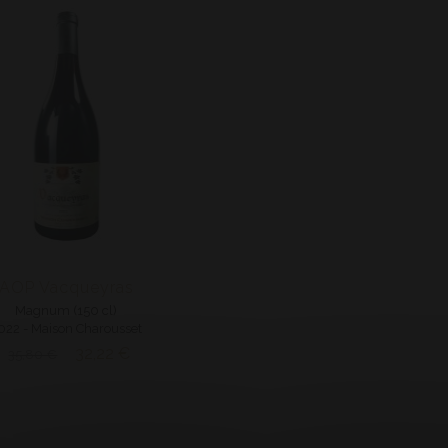
AOP Vacqueyras
Magnum (150 cl)
022 - Maison Charousset
32,22 €
35,80 €