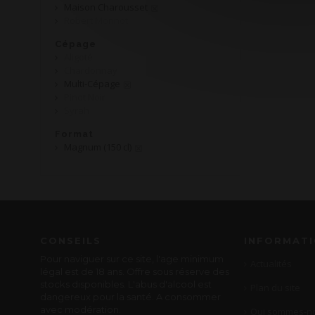
Maison Charousset
Robert Monnot
Cépage
Aligoté
Chardonnay
Multi-Cépage
Pinot Noir
Syrah
Format
Magnum (150 cl)
CONSEILS
INFORMAT
Pour naviguer sur ce site, l'age minimum
Actualités
légal est de 18 ans. Offre sous réserve des
stocks disponibles. L'abus d'alcool est
Plan du site
dangereux pour la santé. A consommer
avec modération.
Qui sommes-no