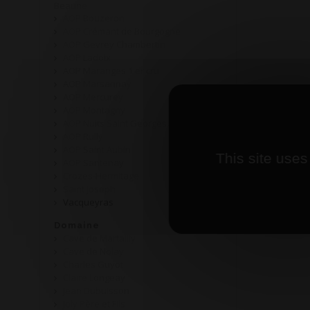
Beaune
AOP Bouzeron
AOP Crémant de Bourgogne
AOP Gevrey Chambertin
AOP Ladoix
AOP Maranges 1 er cru
AOP Marsannay
AOP Mercurey
AOP Montagny
AOP Nuits Saint Georges
AOP Rully
AOP Saint Aubin
This site uses
AOP Santenay
Crozes-Hermitage
Saint Joseph
Vacqueyras
Domaine
Cave de Martailly
Cave de Nolay
Charles Guyot
Claire Longeay
Jean Dubuisson
Joly Père et Fils