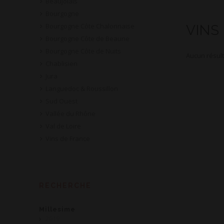
Beaujolais
Bourgogne
Bourgogne Côte Chalonnaise
VINS
Bourgogne Côte de Beaune
Bourgogne Côte de Nuits
Aucun résult
Chablisien
Jura
Languedoc & Roussillon
Sud Ouest
Vallée du Rhône
Val de Loire
Vins de France
RECHERCHE
Millesime
2019