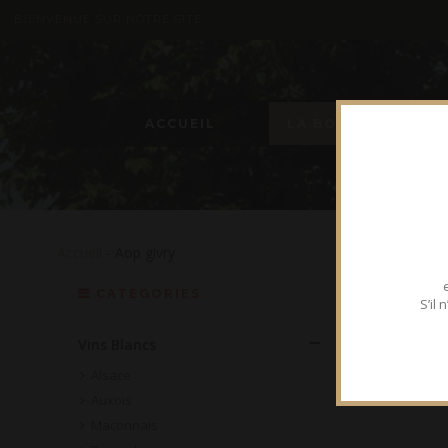
BIENVENUE SUR NOTRE SITE
ACCUEIL
LA BOUTIQUE
Accueil
- Aop givry
CATEGORIES
S’il
Vins Blancs
Alsace
Auxois
Maconnais