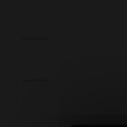
2020
2021
2022
2023
2024
2025
Classement
Indication Géographique Protégée
Les AOP
Les Premiers Crus
Les Régionales
Les Villages
Les Vins de France
Appellation
AOP Bourgogne
AOP Bourgogne Aligoté
AOP Bourgogne Hautes Côtes de
Beaune
AOP Bouzeron
AOP Chablis
AOP Coteaux Bourguignons
AOP Givry 1er cru