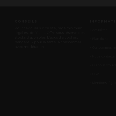
CONSEILS
INFORMAT
Pour naviguer sur ce site, l'age minimum
Actualités
légal est de 18 ans. Offre sous réserve des
stocks disponibles. L'abus d'alcool est
Plan du site
dangereux pour la santé. A consommer
avec modération.
Qui sommes-no
Nous contacter
Où nous trouve
CGV
Mentions légal