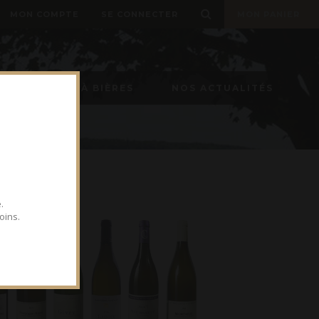
MON COMPTE
SE CONNECTER
MON PANIER
TIREUSE À BIÈRES
NOS ACTUALITÉS
.
oins.