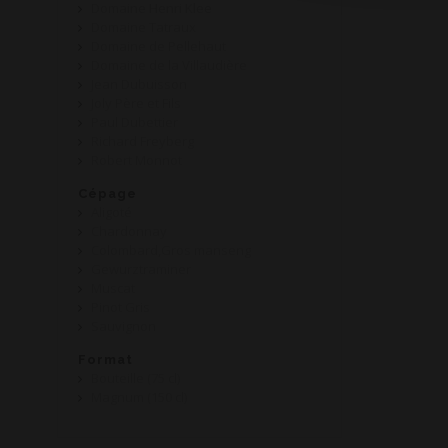
Domaine Henri Klee
Domaine Tatraux
Domaine de Pellehaut
Domaine de la Villaudière
Jean Dubuisson
Joly Père et Fils
Paul Dubettier
Richard Freyberg
Robert Monnot
Cépage
Aligoté
Chardonnay
Colombard,Gros manseng
Gewurztraminer
Muscat
Pinot Gris
Sauvignon
Format
Bouteille (75 cl)
Magnum (150 cl)