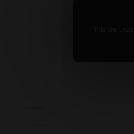
AOP Mercurey
AOP Mercurey 1er Cru
AOP Meursault 1er cru
AOP Montagny
AOP Mâcon
This site uses
AOP Pernand-Vergelesses
AOP Rully
AOP Saint Aubin
AOP Saint Romain
AOP Saint Véran
AOP Sancerre
AOP Viré Clessé
Alsace Gewurztraminer
Alsace Pinot Gris
IGP Côte de Gascogne
Mâcon-Lugny
Pouilly Fuissé 1er Cru
Vin de France
Domaine
Cave de Martailly
Cave de Nolay
Charles Guyot
Château de Chemilly