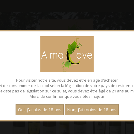
CONTACT
FACEBOOK
Pour visiter notre site, vous devez être en âge d’acheter
et de consommer de l’alcool selon la législation de votre pays de résidence
 n’existe pas de législation sur ce sujet, vous devez être âgé de 21 ans au m
Merci de confirmer que vous êtes majeur
Oui, j'ai plus de 18 ans
Non, j'ai moins de 18 ans