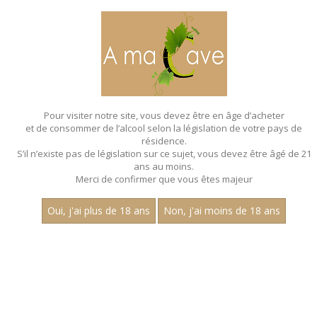
MENU
MON PANIER
Pour visiter notre site, vous devez être en âge d’acheter
et de consommer de l’alcool selon la législation de votre pays de
Accueil
- Aop pernand vergelesses - Jean
dubuisson - Chardonnay
résidence.
S’il n’existe pas de législation sur ce sujet, vous devez être âgé de 21
ans au moins.
Merci de confirmer que vous êtes majeur
Oui, j'ai plus de 18 ans
Non, j'ai moins de 18 ans
VINS BLANCS - AOP PERNAND
VERGELESSES - JEAN
DUBUISSON - CHARDONNAY