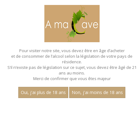
MENU
MON PANIER
Pour visiter notre site, vous devez être en âge d’acheter
et de consommer de l’alcool selon la législation de votre pays de
Accueil
- Igp oc - Maison charousset - Bouteille 75 cl
résidence.
S’il n’existe pas de législation sur ce sujet, vous devez être âgé de 21
ans au moins.
Merci de confirmer que vous êtes majeur
Oui, j'ai plus de 18 ans
Non, j'ai moins de 18 ans
VINS ROSÉS - IGP OC - MAISON
CHAROUSSET - BOUTEILLE 75 CL
Aucun résultat trouvé.