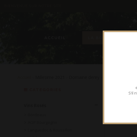
BIENVENUE SUR NOTRE SITE
ACCUEIL
LA BOUTIQUE
Accueil
- Millesime 2021 - Domaine derey - Bouteille 75 cl
CATEGORIES
S’il
Vins Rosés
Bordeaux
AOP Bourgogne
Languedoc & Roussillon