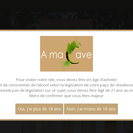
CONTACT
FACEBOOK
Pour visiter notre site, vous devez être en âge d’acheter
et de consommer de l’alcool selon la législation de votre pays de résidence
 n’existe pas de législation sur ce sujet, vous devez être âgé de 21 ans au m
Merci de confirmer que vous êtes majeur
Oui, j'ai plus de 18 ans
Non, j'ai moins de 18 ans