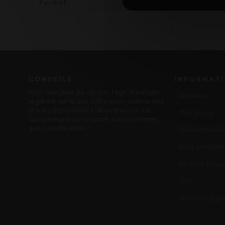
Format
Magnum (150 cl)
CONSEILS
INFORMAT
Pour naviguer sur ce site, l'age minimum
Actualités
légal est de 18 ans. Offre sous réserve des
stocks disponibles. L'abus d'alcool est
Plan du site
dangereux pour la santé. A consommer
avec modération.
Qui sommes-no
Nous contacter
Où nous trouve
CGV
Mentions légal