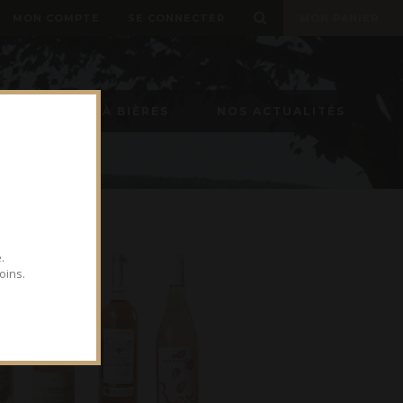
MON COMPTE
SE CONNECTER
MON PANIER
TIREUSE À BIÈRES
NOS ACTUALITÉS
.
oins.