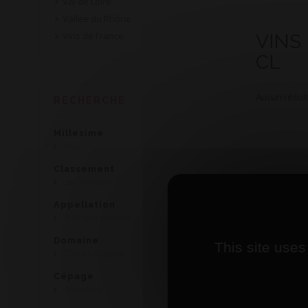
Val de Loire
Vallée du Rhône
Vins de France
VINS
CL
Aucun résult
RECHERCHE
Millesime
2023
Classement
Les Villages
Appellation
AOP Marsannay
Domaine
This site uses
Claire Longeay
Cépage
Pinot Noir