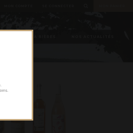
MON COMPTE
SE CONNECTER
MON PANIER
TIREUSE À BIÈRES
NOS ACTUALITÉS
.
oins.