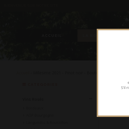
BIENVENUE SUR NOTRE SITE
ACCUEIL
LA BOUTIQUE
Accueil
- Millesime 2021 - Pinot noir - Bouteille 75 cl
CATEGORIES
S’il
Vins Rosés
Bordeaux
AOP Bourgogne
Languedoc & Roussillon