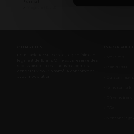
Format
Magnum (150 cl)
CONSEILS
INFORMAT
Pour naviguer sur ce site, l'age minimum
Actualités
légal est de 18 ans. Offre sous réserve des
stocks disponibles. L'abus d'alcool est
Plan du site
dangereux pour la santé. A consommer
avec modération.
Qui sommes-no
Nous contacter
Où nous trouve
CGV
Mentions légal