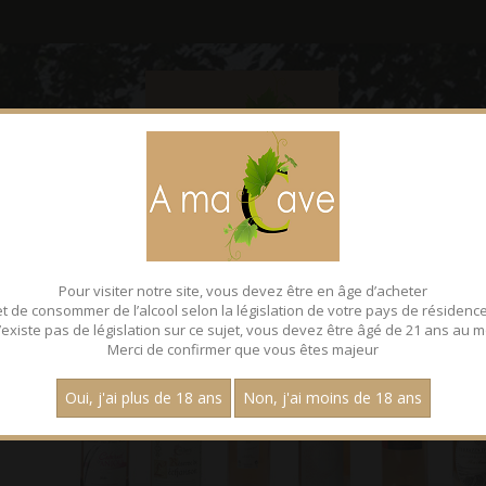
CONTACT
FACEBOOK
Pour visiter notre site, vous devez être en âge d’acheter
et de consommer de l’alcool selon la législation de votre pays de résidence
 n’existe pas de législation sur ce sujet, vous devez être âgé de 21 ans au m
Merci de confirmer que vous êtes majeur
Oui, j'ai plus de 18 ans
Non, j'ai moins de 18 ans