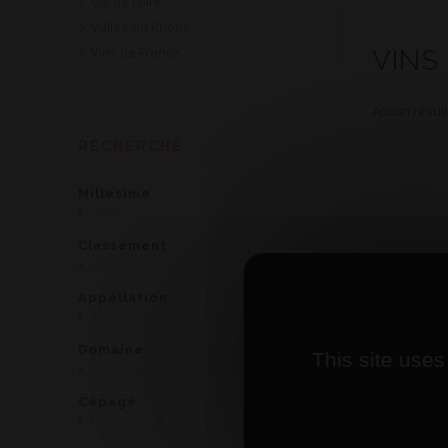
Val de Loire
Vallée du Rhône
Vins de France
VINS
Aucun résult
RECHERCHE
Millesime
2023
Classement
Les Villages
Appellation
AOP Marsannay
Domaine
This site uses
Claire Longeay
Cépage
Pinot Noir