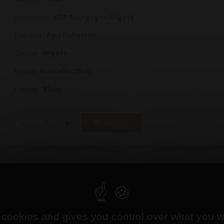
Appellation :
AOP Bourgogne Aligoté
Domaine :
Paul Dubettier
Cépage :
Aligoté
Format :
Bouteille (75 cl)
Couleur :
Blanc
Ajouter
 cookies and gives you control over what you w