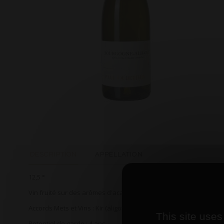
DESCRIPTION
APPELLATION
12,5 °
Vin fruité sur des arômes d'acacia.
Accords Mets et Vins : Kir (aligoté crème de cassis).
This site uses
Potentiel de garde : 4 ans.