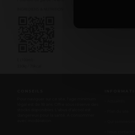
INGREDIENS & NUTRITION
E (100ml) :
330kJ / 79kcal
CONSEILS
INFORMAT
Pour naviguer sur ce site, l'age minimum
Actualités
légal est de 18 ans. Offre sous réserve des
stocks disponibles. L'abus d'alcool est
Plan du site
dangereux pour la santé. A consommer
avec modération.
Qui sommes-no
Nous contacter