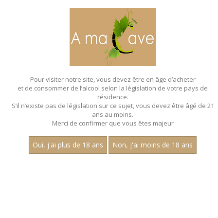
MENU
MON PANIER
Pour visiter notre site, vous devez être en âge d’acheter
et de consommer de l’alcool selon la législation de votre pays de
Accueil
- Charousset - Multi cepage
résidence.
S’il n’existe pas de législation sur ce sujet, vous devez être âgé de 21
BAG IN BOX - CHAROUSSET - MULTI
ans au moins.
CEPAGE
Merci de confirmer que vous êtes majeur
Oui, j'ai plus de 18 ans
Non, j'ai moins de 18 ans
Nom
1
30