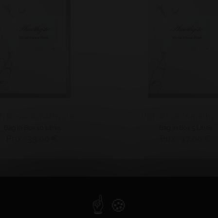
F Rosé "Améthyste"
VDF Rosé "Améthys
Bag in Box 10 Litres
Bag in Box 5 Litres
Prix : 33,00 €
Prix : 17,00 €