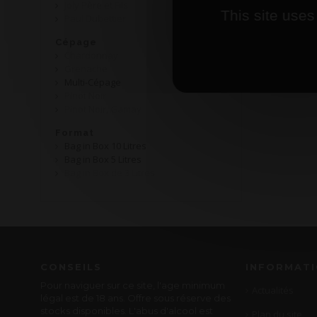
Joly Père et Fils
This site uses
Paul Dubettier
Cépage
Chardonnay
Grenache
Multi-Cépage
Pinot Noir
Pinot Noir, Gamay
Format
Bag in Box 10 Litres
Bag in Box 5 Litres
Bag in Box de 3 Litres
CONSEILS
INFORMAT
Pour naviguer sur ce site, l'age minimum
Actualités
légal est de 18 ans. Offre sous réserve des
stocks disponibles. L'abus d'alcool est
Plan du site