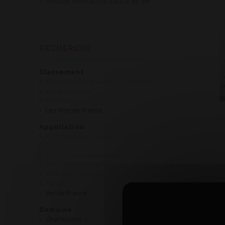
Boisson Aromatisée à Base de Vin
RECHERCHE
Classement
Indication Géographique Protégée
Les Régionales
Les Villages
Les Vins de France
VD
Appellation
AOP Bourgogne Hautes Côtes de
Beaune
AOP Coteaux Bourguignons
AOP Mâcon Villages
AOP Saint Romain
IGP OC
Vin de France
Domaine
Charousset