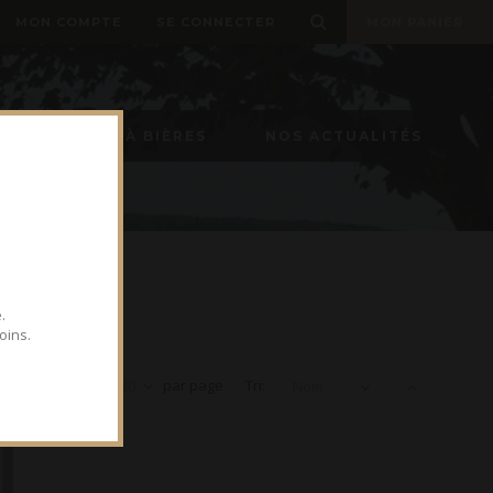
MON COMPTE
SE CONNECTER
MON PANIER
TIREUSE À BIÈRES
NOS ACTUALITÉS
.
oins.
Voir
30
par page
Tri:
Nom