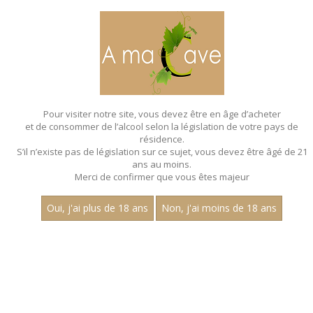
MENU
MON PANIER
Pour visiter notre site, vous devez être en âge d’acheter
et de consommer de l’alcool selon la législation de votre pays de
Accueil
- Vin de france - Charousset
résidence.
S’il n’existe pas de législation sur ce sujet, vous devez être âgé de 21
BAG IN BOX - VIN DE
ans au moins.
FRANCE - CHAROUSSET
Merci de confirmer que vous êtes majeur
Oui, j'ai plus de 18 ans
Non, j'ai moins de 18 ans
Nom
1
30