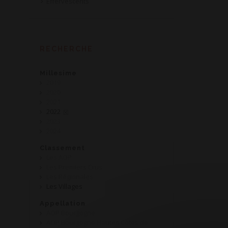
Effervescents
RECHERCHE
Millesime
2019
2020
2021
2022
2023
2024
Classement
Les AOP
Les Premiers Crus
Les Régionales
Les Villages
Appellation
AOP Bourgogne
AOP Bourgogne Hautes Côtes de