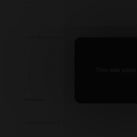
Beaune
AOP Bouzeron
AOP Crémant de Bourgogne
AOP Gevrey Chambertin
AOP Ladoix
AOP Maranges 1 er cru
AOP Marsannay
AOP Mercurey
AOP Montagny
AOP Nuits Saint Georges
AOP Rully
AOP Saint Aubin
This site uses
AOP Santenay
Crozes-Hermitage
Saint Joseph
Vacqueyras
Domaine
Cave de Martailly
Cave de Nolay
Charles Guyot
Claire Longeay
Jean Dubuisson
Joly Père et Fils