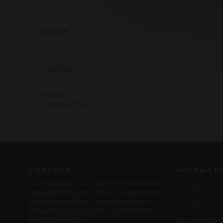
Maison Charousset
Robert Monnot
Cépage
Aligoté
Chardonnay
Multi-Cépage
Pinot Noir
Syrah
Format
Magnum (150 cl)
CONSEILS
INFORMAT
Pour naviguer sur ce site, l'age minimum
Actualités
légal est de 18 ans. Offre sous réserve des
stocks disponibles. L'abus d'alcool est
Plan du site
dangereux pour la santé. A consommer
avec modération.
Qui sommes-no