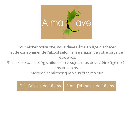
MENU
MON PANIER
Pour visiter notre site, vous devez être en âge d’acheter
et de consommer de l’alcool selon la législation de votre pays de
Accueil
- Millesime 2022 - Claire longeay
résidence.
S’il n’existe pas de législation sur ce sujet, vous devez être âgé de 21
MAGNUMS - MILLESIME 2022 - CLAIRE
ans au moins.
LONGEAY
Merci de confirmer que vous êtes majeur
Toutes nos références de magnums.
Oui, j'ai plus de 18 ans
Non, j'ai moins de 18 ans
Nom
1
30