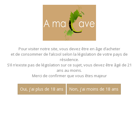
MENU
MON PANIER
Pour visiter notre site, vous devez être en âge d’acheter
et de consommer de l’alcool selon la législation de votre pays de
Accueil
- Millesime 2022 - Claire longeay - Pinot noir
résidence.
S’il n’existe pas de législation sur ce sujet, vous devez être âgé de 21
MAGNUMS - MILLESIME 2022 - CLAIRE
ans au moins.
LONGEAY - PINOT NOIR
Merci de confirmer que vous êtes majeur
Toutes nos références de magnums.
Oui, j'ai plus de 18 ans
Non, j'ai moins de 18 ans
Nom
1
15