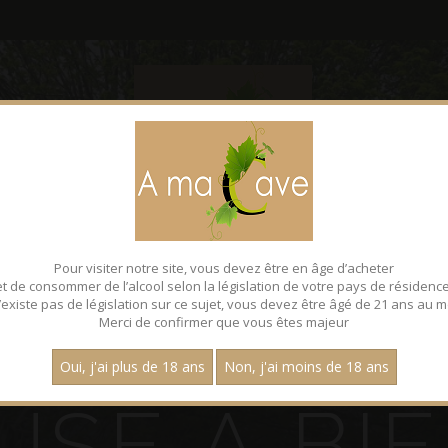
CONTACT
FACEBOOK
Pour visiter notre site, vous devez être en âge d’acheter
et de consommer de l’alcool selon la législation de votre pays de résidence
 n’existe pas de législation sur ce sujet, vous devez être âgé de 21 ans au m
Merci de confirmer que vous êtes majeur
Oui, j'ai plus de 18 ans
Non, j'ai moins de 18 ans
U
S
E
À
B
I
È