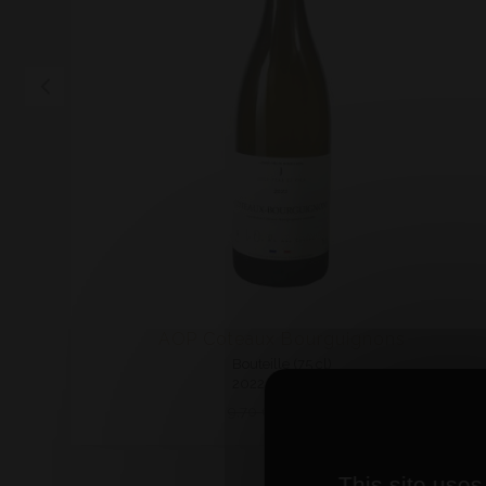
AOP Coteaux Bourguignons
Bouteille (75 cl)
2022 - Joly P&F
8,73 €
9,70 €
This site uses