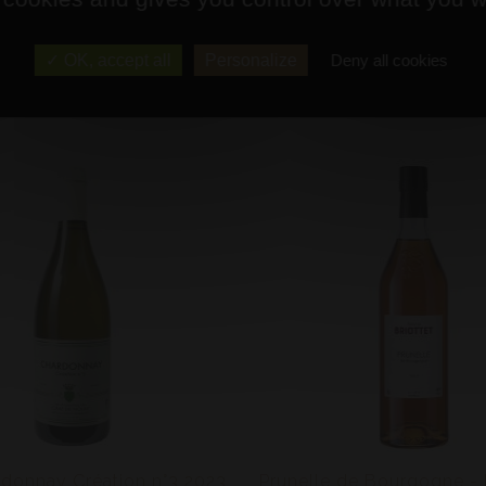
OK, accept all
Personalize
Deny all cookies
NOTRE SÉLECTION
donnay Création n°3 2023