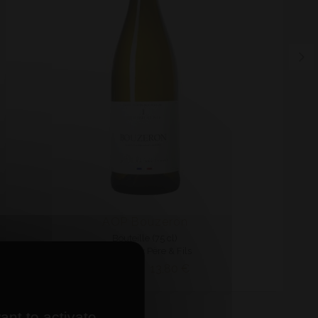
AOP Bouzeron
Bouteille (75 cl)
2022 - Joly Père & Fils
13,80 €
14,20 €
ant to activate