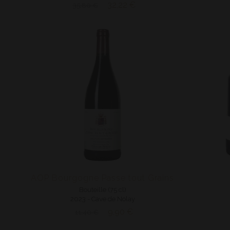
32,22 €
35,80 €
AOP Bourgogne Passe tout Grains
Bouteille (75 cl)
2023 - Cave de Nolay
9,90 €
11,40 €