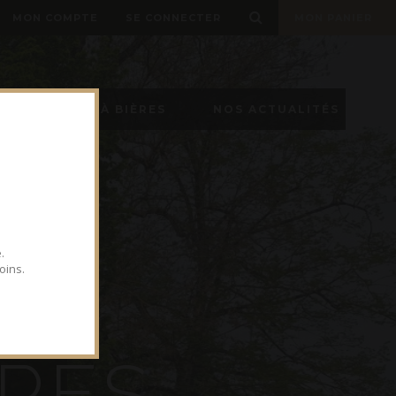
MON COMPTE
SE CONNECTER
MON PANIER
TIREUSE À BIÈRES
NOS ACTUALITÉS
.
oins.
R
E
S