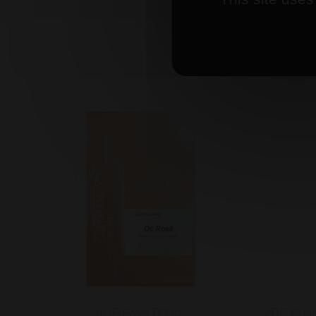
IGP Pays D'Oc
VDF Char