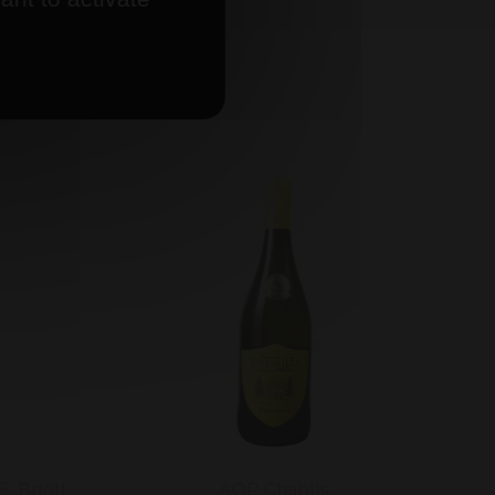
AOP Chablis
Prunelle de Bourgogne - E. Briottet