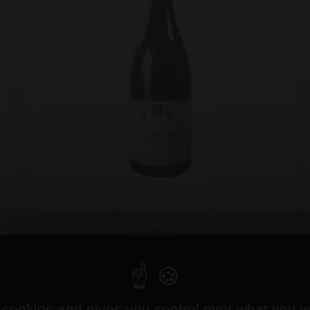
AOP Vacqueyras
Magnum (150 cl)
2022 - Maison Charousset
32,22 €
35,80 €
 cookies and gives you control over what you w