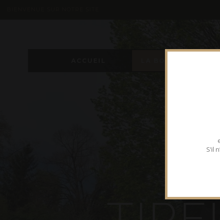
BIENVENUE SUR NOTRE SITE
ACCUEIL
LA BOUTIQUE
S’il
T
I
R
E