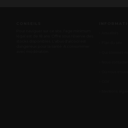
CONSEILS
INFORMAT
Pour naviguer sur ce site, l'age minimum
Actualités
légal est de 18 ans. Offre sous réserve des
stocks disponibles. L'abus d'alcool est
Plan du site
dangereux pour la santé. A consommer
avec modération.
Qui sommes-no
Nous contacter
Où nous trouve
CGV
Mentions légal