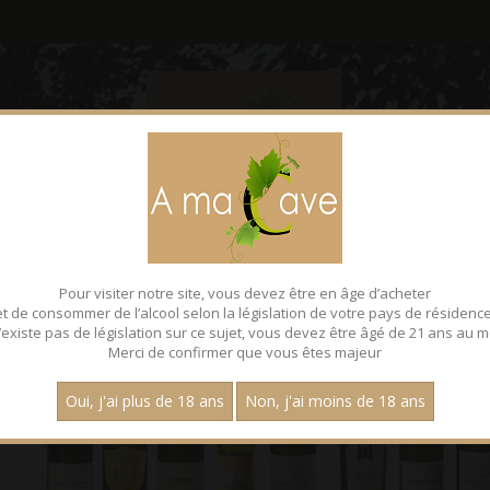
CONTACT
FACEBOOK
 - Bouteille 75 cl
Pour visiter notre site, vous devez être en âge d’acheter
et de consommer de l’alcool selon la législation de votre pays de résidence
 n’existe pas de législation sur ce sujet, vous devez être âgé de 21 ans au m
Merci de confirmer que vous êtes majeur
Oui, j'ai plus de 18 ans
Non, j'ai moins de 18 ans