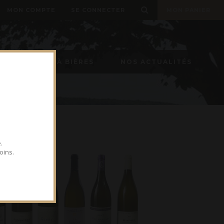
MON COMPTE
SE CONNECTER
MON PANIER
TIREUSE À BIÈRES
NOS ACTUALITÉS
.
oins.