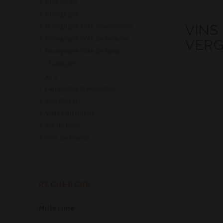
Beaujolais
Bourgogne
Bourgogne Côte Chalonnaise
VINS
Bourgogne Côte de Beaune
VERG
Bourgogne Côte de Nuits
Chablisien
Jura
Languedoc & Roussillon
Sud Ouest
Vallée du Rhône
Val de Loire
Vins de France
RECHERCHE
Millesime
2019