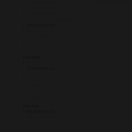
Domaine Henri Klee
Domaine Tatraux
Domaine de Pellehaut
Domaine de la Villaudière
Jean Dubuisson
Joly Père et Fils
Paul Dubettier
Richard Freyberg
Robert Monnot
Cépage
Aligoté
Chardonnay
Colombard,Gros manseng
Gewurztraminer
Muscat
Pinot Gris
Sauvignon
Format
Bouteille (75 cl)
Magnum (150 cl)