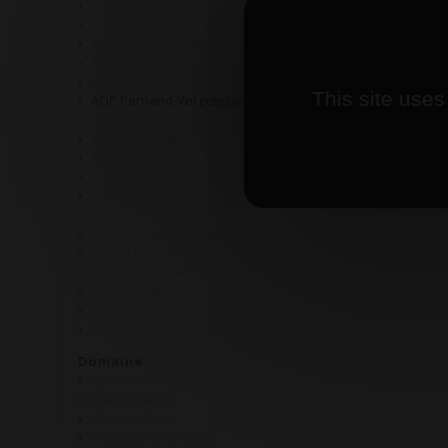
AOP Mercurey
AOP Mercurey 1er Cru
AOP Meursault 1er cru
AOP Montagny
AOP Mâcon
This site uses
AOP Pernand-Vergelesses
AOP Rully
AOP Saint Aubin
AOP Saint Romain
AOP Saint Véran
AOP Sancerre
AOP Viré Clessé
Alsace Gewurztraminer
Alsace Pinot Gris
IGP Côte de Gascogne
Mâcon-Lugny
Pouilly Fuissé 1er Cru
Vin de France
Domaine
Cave de Martailly
Cave de Nolay
Charles Guyot
Château de Chemilly