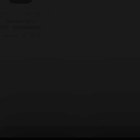
Pernand Vergelesses
Bouteille (75 cl)
2022 - Jean Dubuisson
26,50 €
31,50 €