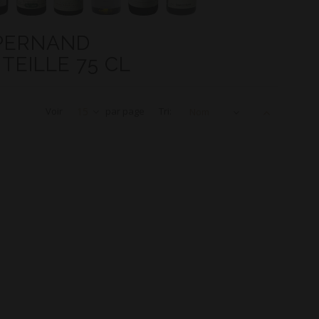
 PERNAND
EILLE 75 CL
Voir
15
par page
Tri:
Nom