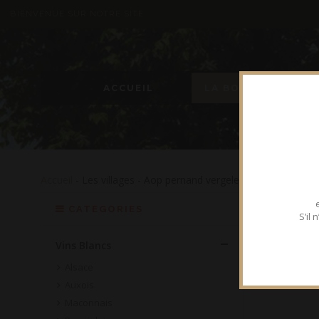
BIENVENUE SUR NOTRE SITE
ACCUEIL
LA BOUTIQUE
Accueil
- Les villages - Aop pernand vergelesses - Chardonnay
CATEGORIES
S’il
Vins Blancs
Alsace
Auxois
Maconnais