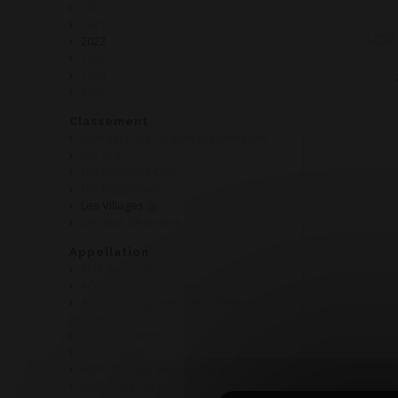
2020
2021
AOP 
2022
2023
2024
2025
Classement
Indication Géographique Protégée
Les AOP
Les Premiers Crus
Les Régionales
Les Villages
Les Vins de France
Appellation
AOP Bourgogne
AOP Bourgogne Aligoté
AOP Bourgogne Hautes Côtes de
Beaune
AOP Bouzeron
AOP Chablis
AOP Coteaux Bourguignons
AOP Givry 1er cru