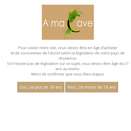
MENU
MON PANIER
Pour visiter notre site, vous devez être en âge d’acheter
et de consommer de l’alcool selon la législation de votre pays de
Accueil
- Les villages - Aop pernand vergelesses - Chardonnay
résidence.
S’il n’existe pas de législation sur ce sujet, vous devez être âgé de 21
ans au moins.
Merci de confirmer que vous êtes majeur
Oui, j'ai plus de 18 ans
Non, j'ai moins de 18 ans
VINS BLANCS - LES VILLAGES - AOP
PERNAND
VERGELESSES - CHARDONNAY