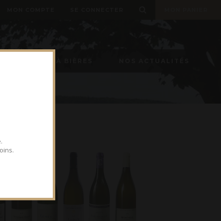
MON COMPTE
SE CONNECTER
MON PANIER
TIREUSE À BIÈRES
NOS ACTUALITÉS
.
oins.