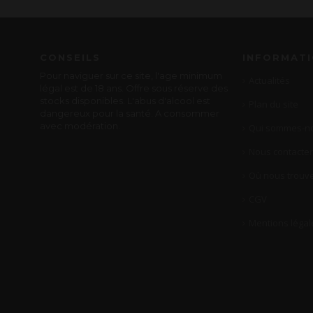
CONSEILS
INFORMAT
Pour naviguer sur ce site, l'age minimum
Actualités
légal est de 18 ans. Offre sous réserve des
stocks disponibles. L'abus d'alcool est
Plan du site
dangereux pour la santé. A consommer
avec modération.
Qui sommes-no
Nous contacter
Où nous trouve
CGV
Mentions légal