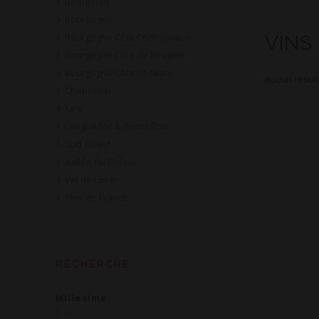
Beaujolais
Bourgogne
Bourgogne Côte Chalonnaise
VINS
Bourgogne Côte de Beaune
Bourgogne Côte de Nuits
Aucun résult
Chablisien
Jura
Languedoc & Roussillon
Sud Ouest
Vallée du Rhône
Val de Loire
Vins de France
RECHERCHE
Millesime
2019