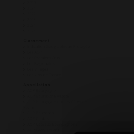
2020
2021
2022
2023
2024
2025
Classement
Indication Géographique Protégée
Les AOP
Les Premiers Crus
Les Régionales
Les Villages
Les Vins de France
Appellation
AOP Bourgogne
AOP Bourgogne Aligoté
AOP Bourgogne Hautes Côtes de
Beaune
AOP Bouzeron
AOP Chablis
AOP Coteaux Bourguignons
AOP Givry 1er cru