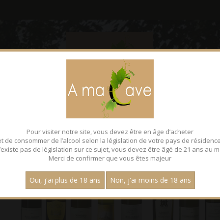
CONTACT
FACEBOOK
Pour visiter notre site, vous devez être en âge d’acheter
et de consommer de l’alcool selon la législation de votre pays de résidence
 n’existe pas de législation sur ce sujet, vous devez être âgé de 21 ans au m
Merci de confirmer que vous êtes majeur
Oui, j'ai plus de 18 ans
Non, j'ai moins de 18 ans