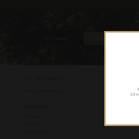
BIENVENUE SUR NOTRE SITE
ACCUEIL
LA BOUTIQUE
Accueil
- Multi cepage
CATEGORIES
S’il
Vins Blancs
Alsace
Auxois
Maconnais