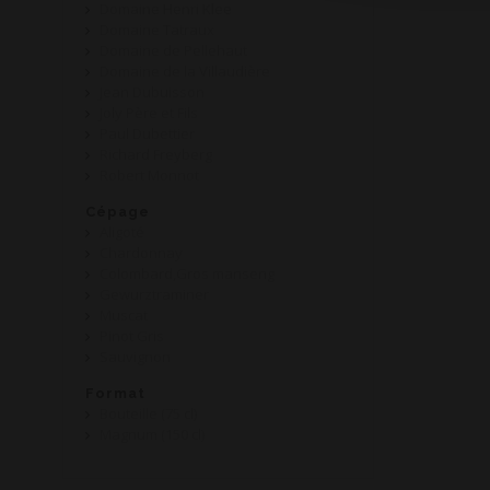
Domaine Henri Klee
Domaine Tatraux
Domaine de Pellehaut
Domaine de la Villaudière
Jean Dubuisson
Joly Père et Fils
Paul Dubettier
Richard Freyberg
Robert Monnot
Cépage
Aligoté
Chardonnay
Colombard,Gros manseng
Gewurztraminer
Muscat
Pinot Gris
Sauvignon
Format
Bouteille (75 cl)
Magnum (150 cl)