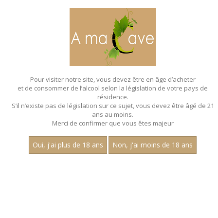
MENU
MON PANIER
Pour visiter notre site, vous devez être en âge d’acheter
et de consommer de l’alcool selon la législation de votre pays de
T
I
R
E
U
S
E
À
B
I
È
R
E
S
résidence.
LOCATION GRATUITE
S’il n’existe pas de législation sur ce sujet, vous devez être âgé de 21
pour vos évènements
ans au moins.
Merci de confirmer que vous êtes majeur
Oui, j'ai plus de 18 ans
Non, j'ai moins de 18 ans