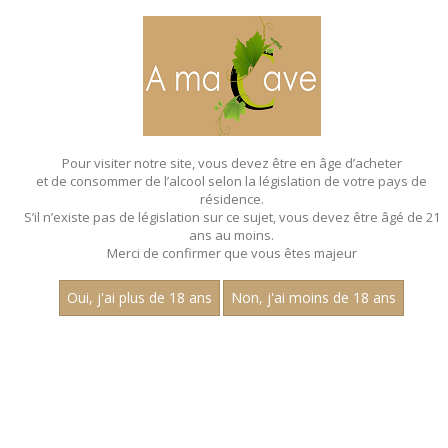
MENU
MON PANIER
Pour visiter notre site, vous devez être en âge d’acheter
et de consommer de l’alcool selon la législation de votre pays de
Accueil
- Pinot noir gamay - Bag in box 10 litres
résidence.
S’il n’existe pas de législation sur ce sujet, vous devez être âgé de 21
BAG IN BOX - PINOT NOIR GAMAY - BAG
ans au moins.
IN BOX 10 LITRES
Merci de confirmer que vous êtes majeur
Oui, j'ai plus de 18 ans
Non, j'ai moins de 18 ans
Nom
1
15