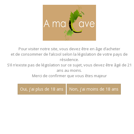
MENU
MON PANIER
Pour visiter notre site, vous devez être en âge d’acheter
et de consommer de l’alcool selon la législation de votre pays de
Accueil
- Maison charousset - Multi cepage
résidence.
S’il n’existe pas de législation sur ce sujet, vous devez être âgé de 21
MAGNUMS - MAISON
ans au moins.
CHAROUSSET - MULTI CEPAGE
Merci de confirmer que vous êtes majeur
Toutes nos références de magnums.
Oui, j'ai plus de 18 ans
Non, j'ai moins de 18 ans
Nom
1
15